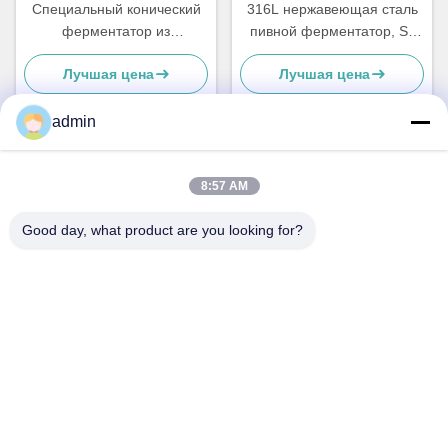
Специальный конический
316L нержавеющая сталь
ферментатор из
пивной ферментатор, Ss
нержавеющей стали
пивоварный конический
Лучшая цена
Лучшая цена
ферментатор с курткой
admin
Быстрый контакт
8:57 AM
Good day, what product are you looking for?
Адрес
No 236 Линг Роуд Вэньчжоу Чжэцзян Китай
Телефон
86-138-677-25587
Электронная почта
bovinx@milkmachineparts.com