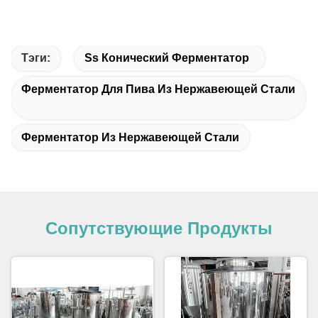
лечение
зеркальный лак внутри и
снаружи
толщина
1.5 2,0 мм
Тэги:
Ss Конический Ферментатор
объем
30L-1000L
Ферментатор Для Пива Из Нержавеющей Стали
Применение
алкоголь
Ферментатор Из Нержавеющей Стали
Функция
жидкая ферментация
Способ нагрева
Электроэнергия
Упаковка и доставка
Сопутствующие Продукты
Тип упаковки:
Деревянные или палетные или
картонные