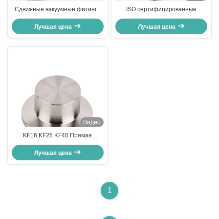
Сдвижные вакуумные фитинги
ISO сертифицированные
KF
вакуумные фитинги KF Centering
Лучшая цена
Лучшая цена
Ring
Видео
KF16 KF25 KF40 Прямая
кронштейнная кронштейнная
вакуумная кронштейнная
Лучшая цена
1