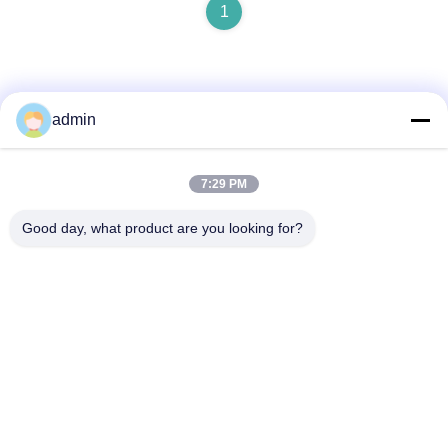
1
admin
Быстрый контакт
7:29 PM
Good day, what product are you looking for?
Адрес
No 236 Линг Роуд Вэньчжоу Чжэцзян Китай
Телефон
86-138-677-25587
Электронная почта
bovinx@milkmachineparts.com