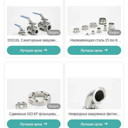
Видео
Видео
SS316L Санитарные вакуумные
Нержавеющая сталь 25 Iso Kf
фитинги ISO, 3PC шаровой
Вакуумные фитинги зажимы
клапан из нержавеющей стали
Лучшая цена
сварные вакуумные фланцевые
Лучшая цена
соединения
Видео
Сдвижные ISO KF фланцевые
Невредные вакуумные фитинги
фитинги, нержавеющая сталь с
Kf 25
высоким вакуумным вакуумным
Лучшая цена
Лучшая цена