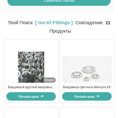
Свяжитесь сейчас
Твой Поиск
[ Iso Kf Fittings ]
Совпадение
11
Продукты
Видео
Вакуумный круглый вакуумные
Вакуумные фитинги Meinuox KF
фитинги из нержавеющей стали
ISO KF электрополированные
Лучшая цена
Лучшая цена
для идеального соединения