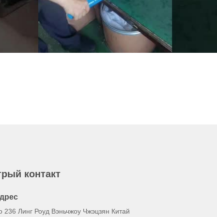
рый контакт
дрес
o 236 Линг Роуд Вэньчжоу Чжэцзян Китай