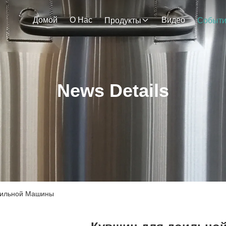
Домой
О Нас
Видео
Продукты
Событ
News Details
оильной Машины