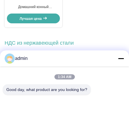
Домашний конный
ферментатор из нержавеющей
стали OEM Танк ферментации с
Лучшая цена
трубой
НДС из нержавеющей стали
admin
Быстрый контакт
1:34 AM
Good day, what product are you looking for?
Адрес
No 236 Линг Роуд Вэньчжоу Чжэцзян Китай
Телефон
86-138-677-25587
Электронная почта