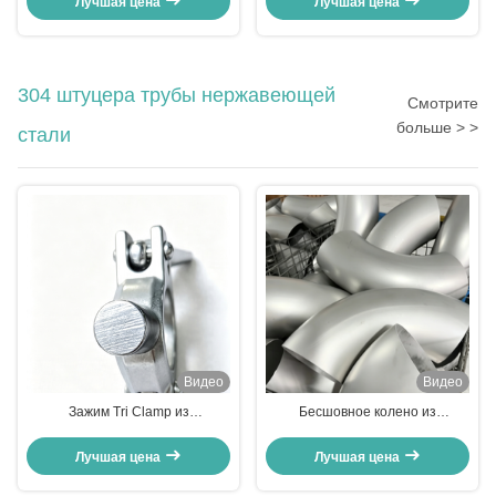
Лучшая цена
Лучшая цена
слепой фланц
304 штуцера трубы нержавеющей
Смотрите
больше > >
стали
Видео
Видео
Зажим Tri Clamp из
Бесшовное колено из
нержавеющей стали 304/316
нержавеющей стали большого
диаметра с длинным радиусом
Лучшая цена
Лучшая цена
90°