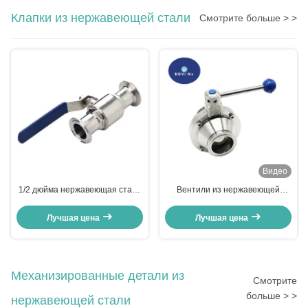
Клапки из нержавеющей стали
Смотрите больше > >
Видео
1/2 дюйма нержавеющая сталь
Вентили из нержавеющей
санитарный три сцепление
стали для применения
шаровой клапан Руководство
высокого давления DN15 до
Лучшая цена
Лучшая цена
OEM настраиваемый для
DN100 Размеры доступны
общих приложений
Механизированные детали из
Смотрите
больше > >
нержавеющей стали