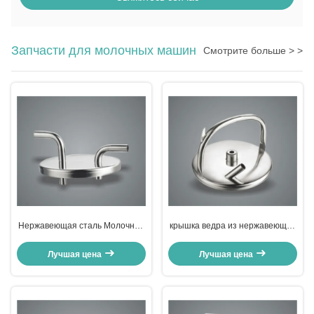
Запчасти для молочных машин
Смотрите больше > >
Нержавеющая сталь Молочная
крышка ведра из нержавеющей
машина запасные части ведро
стали
крышка с локтями
Лучшая цена
Лучшая цена