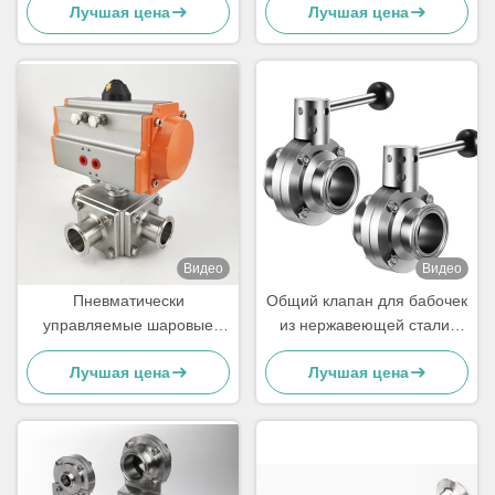
Лучшая цена
Лучшая цена
Butterfly
Видео
Видео
Пневматически
Общий клапан для бабочек
управляемые шаровые
из нержавеющей стали,
клапаны из нержавеющей
санитарный зажим клапан
Лучшая цена
Лучшая цена
стали
для бабочек 50 мм