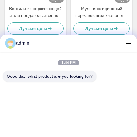
Вентили из нержавеющей
Мультипозиционный
стали продовольственного
нержавеющий клапан для
качества 1,5" Tri Clamp
бабочек, клапан для
Лучшая цена
Лучшая цена
Butterfly Valve Ss304
бабочек пищевого качества
admin
Быстрый контакт
1:44 PM
Good day, what product are you looking for?
Адрес
No 236 Линг Роуд Вэньчжоу Чжэцзян Китай
Телефон
86-138-677-25587
Электронная почта
bovinx@milkmachineparts.com