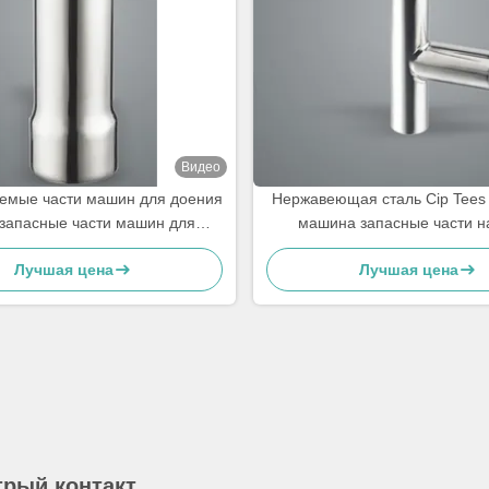
Видео
емые части машин для доения
Нержавеющая сталь Cip Tees
 запасные части машин для
машина запасные части на
оения коровы, чайники
Лучшая цена
Лучшая цена
рый контакт