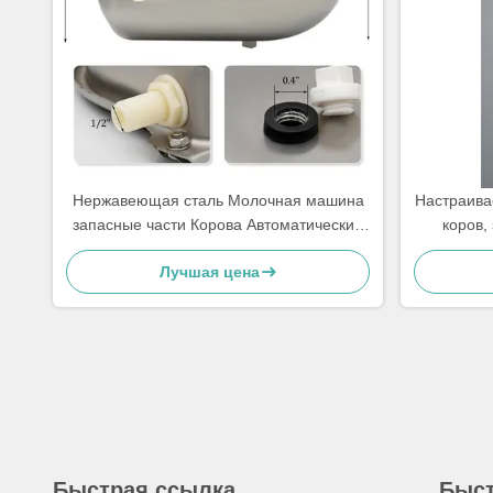
Нержавеющая сталь Молочная машина
Настраива
запасные части Корова Автоматический
коров,
питьевой плавучий
д
Лучшая цена
Быстрая ссылка
Быст