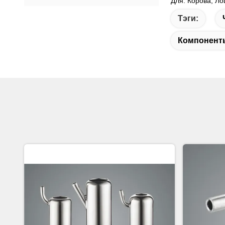
Для: Корова, Л
Тэги:
Компонент