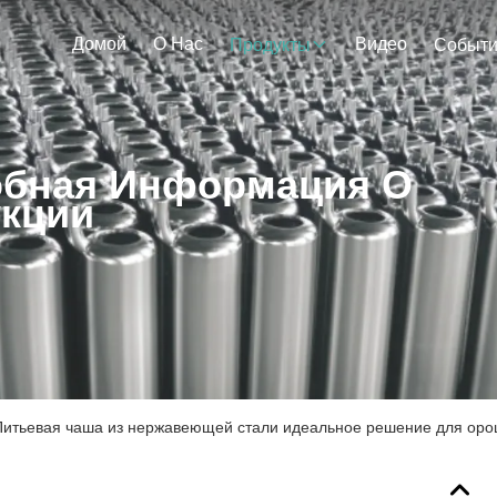
Домой
О Нас
Видео
Продукты
Событ
бная Информация О
кции
Питьевая чаша из нержавеющей стали идеальное решение для оро