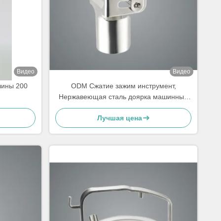
Видео
Видео
шины 200
ODM Сжатие зажим инструмент,
Нержавеющая сталь доярка машинные
части для коров
Лучшая цена