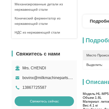
Механизированные детали из
нержавеющей стали
Конический ферментатор из
Подробн
нержавеющей стали
НДС из нержавеющей стали
Подроб
Свяжитесь с нами
Место Происх
Выделить:
Mrs. CHENDI
bovinx@milkmachineparts.com
Описан
13867725587
Модель:HL-MP
Объем:1.8L
Свяжитесь сейчас
Материал: лито
Вес:4.1 кг