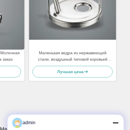
 Молочная
Маленькая ведра из нержавеющей
 заказ
стали, воздушный типовой коровьей
доильной машины запасные части
Лучшая цена
admin
Наш информационный бюллетень