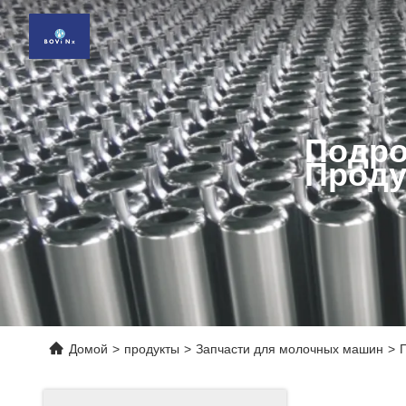
Подро
Проду
Домой
>
продукты
>
Запчасти для молочных машин
>