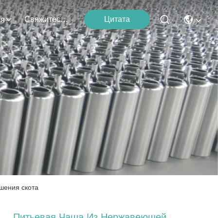
Свяжитесь С Нами
Цитата
ия
шения скота
Питьевая Чаша Из Нержавеющей