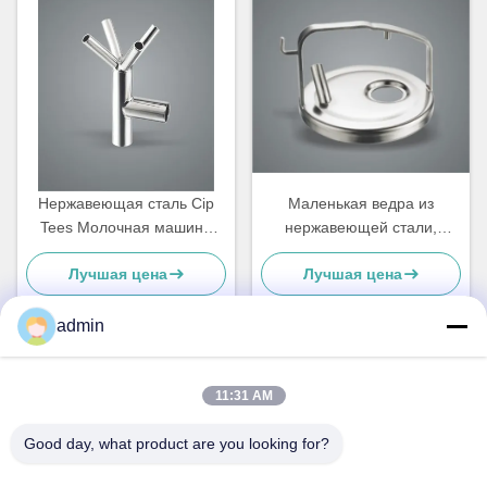
Нержавеющая сталь Cip
Маленькая ведра из
Tees Молочная машина
нержавеющей стали,
запасные части на заказ
воздушный типовой
Лучшая цена
Лучшая цена
коровьей доильной
машины запасные части
admin
Быстрый контакт
11:31 AM
Good day, what product are you looking for?
Адрес
No 236 Линг Роуд Вэньчжоу Чжэцзян Китай