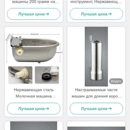
машины 200 грамм на
инструмент, Нержавеющая
заказ
сталь доярка машинные
Лучшая цена
Лучшая цена
части для коров
Видео
Нержавеющая сталь
Настраиваемые части
Молочная машина
машин для доения коров,
запасные части Корова
запасные части машин для
Лучшая цена
Лучшая цена
Автоматический питьевой
доения коровы, чайники
плавучий