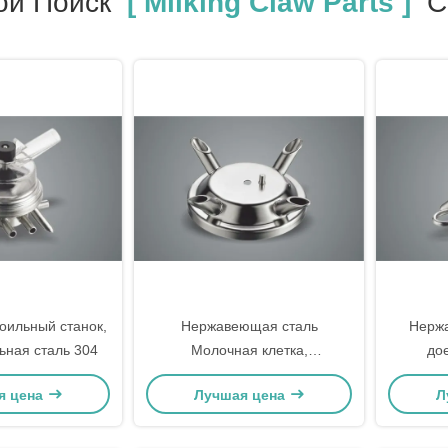
ой Поиск
[ Milking Claw Parts ]
С
оильный станок,
Нержавеющая сталь
Нержа
льная сталь 304
Молочная клетка,
до
Промышленные
я цена
Лучшая цена
Л
универсальные доярские
оборудования