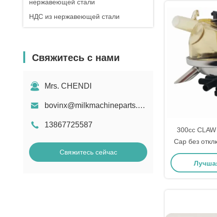
нержавеющей стали
НДС из нержавеющей стали
Свяжитесь с нами
Mrs. CHENDI
bovinx@milkmachineparts.com
13867725587
300cc CLAW
Cap без откл
Свяжитесь сейчас
Молочная 
Лучша