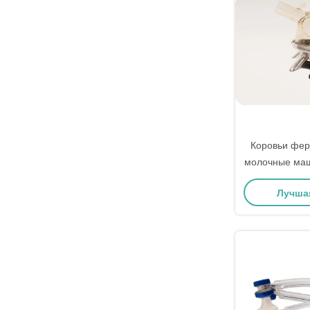
Коровьи фер
молочные маш
300cc PPSU
Лучша
кл