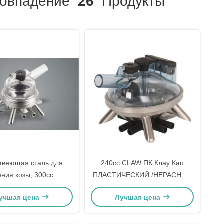
овпадение
26
Продукты
веющая сталь для
240cc CLAW ПК Клау Кап
ения козы, 300cc
ПЛАСТИЧЕСКИЙ /НЕРАСНЫЙ
основы Молоко Машины Клау
учшая цена
Лучшая цена