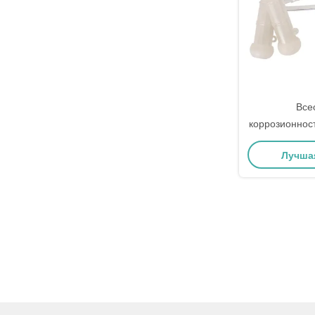
Все
коррозионнос
части мол
Лучша