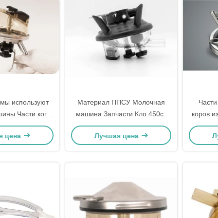
мы используют
Материал ППСУ Молочная
Части
ины Части когти
машина Запчасти Кло 450cc
коров и
 материал без
Молочная промышленность
я цена
Лучшая цена
Л
апана