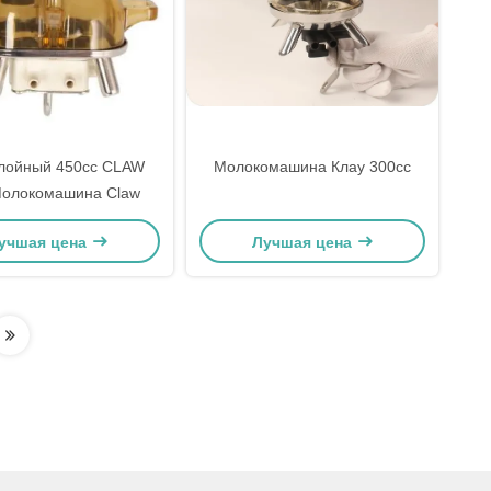
лойный 450cc CLAW
Молокомашина Клау 300cc
олокомашина Claw
учшая цена
Лучшая цена