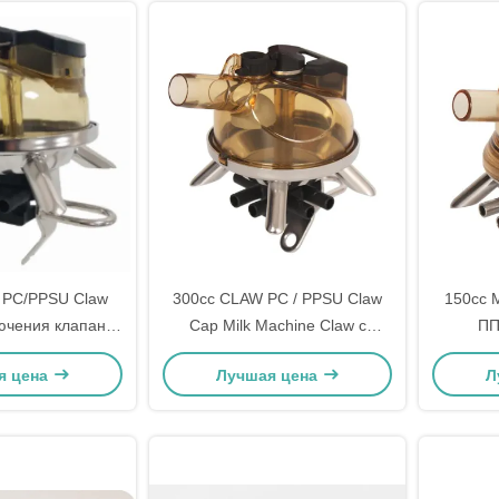
 PC/PPSU Claw
300cc CLAW PC / PPSU Claw
150cc 
ючения клапана
Cap Milk Machine Claw с
ПП
машина Claw
клапаном
Нерж
я цена
Лучшая цена
Л