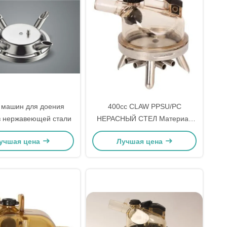
 машин для доения
400cc CLAW PPSU/PC
з нержавеющей стали
НЕРАСНЫЙ СТЕЛ Материал
основы Молочная машина
учшая цена
Лучшая цена
Claw