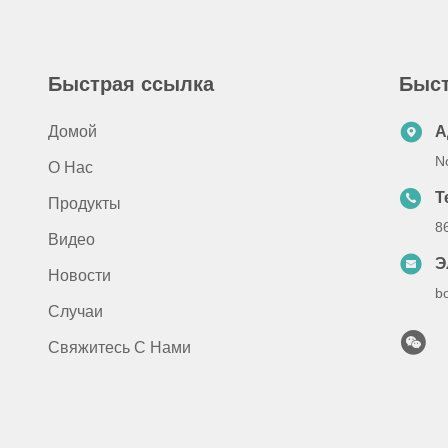
Быстрая ссылка
Быст
Домой
А
N
О Нас
Т
Продукты
8
Видео
Э
Новости
b
Случаи
Свяжитесь С Нами