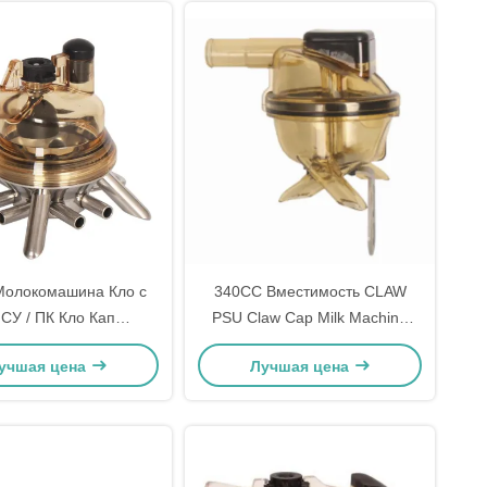
Молокомашина Кло с
340CC Вместимость CLAW
СУ / ПК Кло Кап
PSU Claw Cap Milk Machine
авеющая стальная
Claw
учшая цена
Лучшая цена
основа