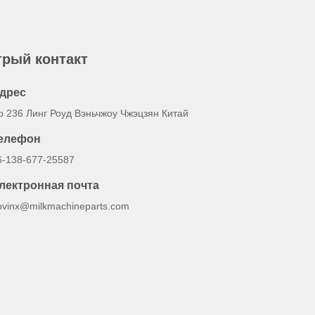
рый контакт
дрес
o 236 Линг Роуд Вэньчжоу Чжэцзян Китай
елефон
6-138-677-25587
лектронная почта
ovinx@milkmachineparts.com