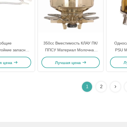
общие
350cc Вместимость КЛАУ ПК/
Однос
тойкие запасные
ППСУ Материал Молочная
PSU М
очных машин
машина КЛАУ
я цена
Лучшая цена
Л
1
2