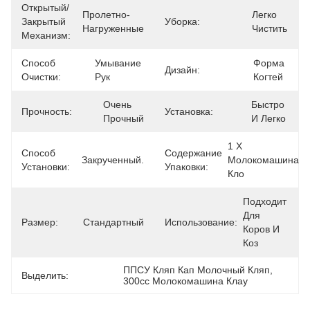
Открытый/
Пролетно-
Легко 
Закрытый
Уборка:
Нагруженные
Чистить
Механизм:
Способ
Умывание 
Форма 
Дизайн:
Очистки:
Рук
Когтей
Очень 
Быстро 
Прочность:
Установка:
Прочный
И Легко
1 Х 
Способ
Содержание
Закрученный.
Молокомашина 
Установки:
Упаковки:
Кло
Подходит 
Для 
Размер:
Стандартный
Использование:
Коров И 
Коз
ППСУ Кляп Кап Молочный Кляп
, 
Выделить:
300cc Молокомашина Клау