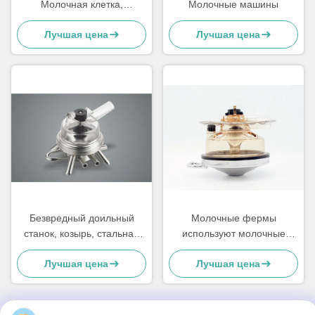
Молочная клетка,
Молочные машины
Промышленные
Лучшая цена
Лучшая цена
универсальные доярские
оборудования
Безвредный доильный
Молочные фермы
станок, козырь, стальная
используют молочные
сталь 304
машины Запчасти для
Лучшая цена
Лучшая цена
когтей 1 кг 350cc Ппсу
материал