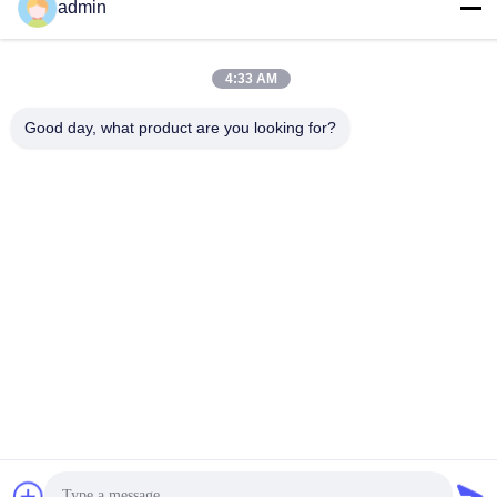
admin
Быстрый контакт
4:33 AM
Адрес
Good day, what product are you looking for?
No 236 Линг Роуд Вэньчжоу Чжэцзян Китай
Телефон
86-138-677-25587
Электронная почта
bovinx@milkmachineparts.com
Политика конфиденциальности
|
Карта сайта
| Китай
Хорошее качество Запчасти для молочных машин Доставщик.
2023-2026 BOVINX MACHINE PARTS LLC Все права
защищены.